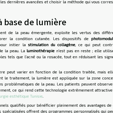
r les dernières avancées et choisir la méthode qui vous corre
 à base de lumière
ent de la peau émergente, exploite les vertus des différ
rer la condition cutanée. Les dispositifs de
photomodul
our initier la
stimulation du collagène
, ce qui peut contr
 de la peau. La
luminothérapie
n'est pas en reste ; elle utili
es tels que l'acné ou la rosacée, tout en réduisant les sign
e peut varier en fonction de la condition traitée, mais ell
t le traitement, la lumière est appliquée sur la zone conce
les problématiques de la peau. Les patients peuvent observe
ement, ce qui rend cette technologie extrêmement attractive
urgie esthétique Tunisie
.
onnels qualifiés pour bénéficier pleinement des avantages de 
es spécialisées offrent des programmes personnalisés qui pe