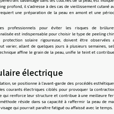
pénétrant davantage dans les couches de la peau, est indiqué
g profond, il s'adresse à des cas de vieillissement cutané a
requiert une préparation de la peau en amont et une pério
es professionnels pour éviter les risques de brûlur
alisée est indispensable pour choisir le type de peeling chi
e protection solaire rigoureuse, doivent être observées 
ut varier, allant de quelques jours à plusieurs semaines, sel
echnique affine le grain de la peau, unifie le teint et contribu
ulaire électrique
mulation, se positionne à l'avant-garde des procédés esthétiqu
des courants électriques ciblés pour provoquer la contractio
ce qui renforce leur structure et contribue à une meilleure f
e méthode réside dans sa capacité à raffermir la peau de ma
 visage qui pourrait paraître fatigué ou affaissé avec le temps.