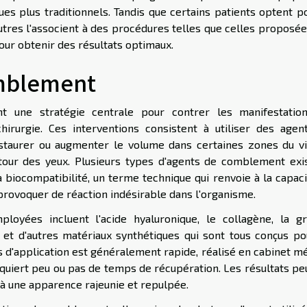
s plus traditionnels. Tandis que certains patients optent po
tres l'associent à des procédures telles que celles proposée
pour obtenir des résultats optimaux.
omblement
t une stratégie centrale pour contrer les manifestatio
chirurgie. Ces interventions consistent à utiliser des agen
staurer ou augmenter le volume dans certaines zones du vi
rtour des yeux. Plusieurs types d'agents de comblement exis
 biocompatibilité, un terme technique qui renvoie à la capaci
rovoquer de réaction indésirable dans l'organisme.
oyées incluent l'acide hyaluronique, le collagène, la gr
 et d'autres matériaux synthétiques qui sont tous conçus po
s d'application est généralement rapide, réalisé en cabinet m
requiert peu ou pas de temps de récupération. Les résultats p
à une apparence rajeunie et repulpée.