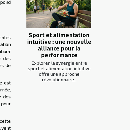
spond
Sport et alimentation
entes
intuitive : une nouvelle
ation
alliance pour la
ibuer
performance
se des
Explorer la synergie entre
es de
sport et alimentation intuitive
offre une approche
révolutionnaire...
e est
rnée,
r des
 pour
cette
uvent