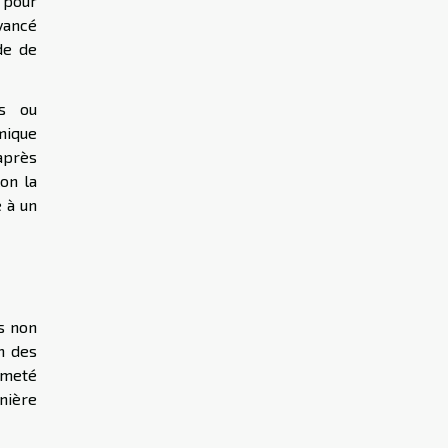
 pour
vancé
de de
es ou
mique
après
on la
e à un
es non
n des
ermeté
nière