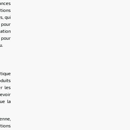
ances
tions
, qui
u pour
cation
 pour
u.
tique
duits
r les
evoir
ue la
enne,
tions