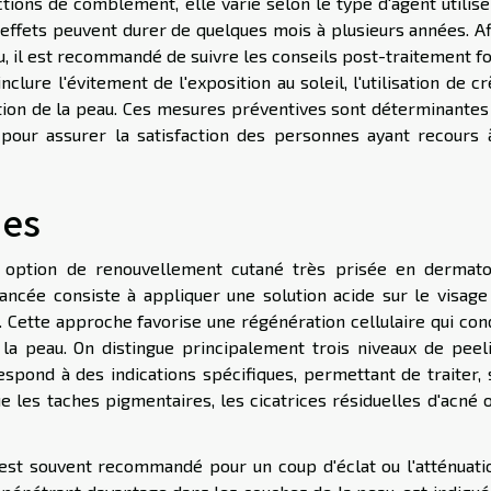
ctions de comblement, elle varie selon le type d'agent utilisé
s effets peuvent durer de quelques mois à plusieurs années. A
au, il est recommandé de suivre les conseils post-traitement f
clure l'évitement de l'exposition au soleil, l'utilisation de 
ation de la peau. Ces mesures préventives sont déterminantes
 pour assurer la satisfaction des personnes ayant recours 
ues
 option de renouvellement cutané très prisée en dermato
vancée consiste à appliquer une solution acide sur le visage
Cette approche favorise une régénération cellulaire qui cond
la peau. On distingue principalement trois niveaux de peeli
spond à des indications spécifiques, permettant de traiter, 
e les taches pigmentaires, les cicatrices résiduelles d'acné 
, est souvent recommandé pour un coup d'éclat ou l'atténuati