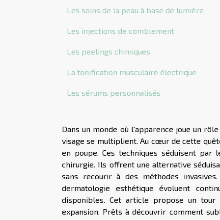
Les soins de la peau à base de lumière
Les injections de comblement
Les peelings chimiques
La tonification musculaire électrique
Les sérums personnalisés
Dans un monde où l'apparence joue un rôle 
visage se multiplient. Au cœur de cette quêt
en poupe. Ces techniques séduisent par le
chirurgie. Ils offrent une alternative sédui
sans recourir à des méthodes invasives.
dermatologie esthétique évoluent contin
disponibles. Cet article propose un tou
expansion. Prêts à découvrir comment subli