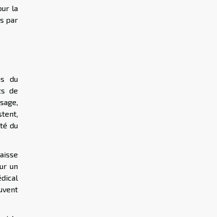
ur la
s par
ns du
ts de
sage,
tent,
té du
aisse
ur un
édical
euvent