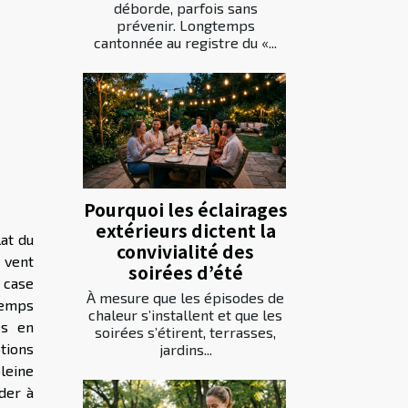
déborde, parfois sans
prévenir. Longtemps
cantonnée au registre du «...
Pourquoi les éclairages
extérieurs dictent la
at du
convivialité des
e vent
soirées d’été
 case
À mesure que les épisodes de
 temps
chaleur s’installent et que les
es en
soirées s’étirent, terrasses,
tions
jardins...
leine
der à