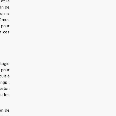
 et la
fin de
ournis
crèmes
 pour
à ces
logie
 pour
uit à
ngs :
selon
ou les
on de