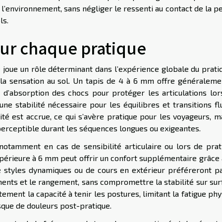
 l’environnement, sans négliger le ressenti au contact de la p
ls.
our chaque pratique
joue un rôle déterminant dans l’expérience globale du pratiq
 et la sensation au sol. Un tapis de 4 à 6 mm offre généralem
t d’absorption des chocs pour protéger les articulations lor
ne stabilité nécessaire pour les équilibres et transitions fl
ité est accrue, ce qui s’avère pratique pour les voyageurs, m
perceptible durant les séquences longues ou exigeantes.
notamment en cas de sensibilité articulaire ou lors de prat
périeure à 6 mm peut offrir un confort supplémentaire grâce 
de styles dynamiques ou de cours en extérieur préféreront pa
ements et le rangement, sans compromettre la stabilité sur su
ement la capacité à tenir les postures, limitant la fatigue ph
isque de douleurs post-pratique.