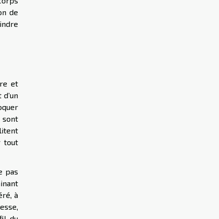
 corps
on de
indre
re et
 d’un
voquer
 sont
itent
r tout
ne pas
minant
éré, à
esse,
fil du