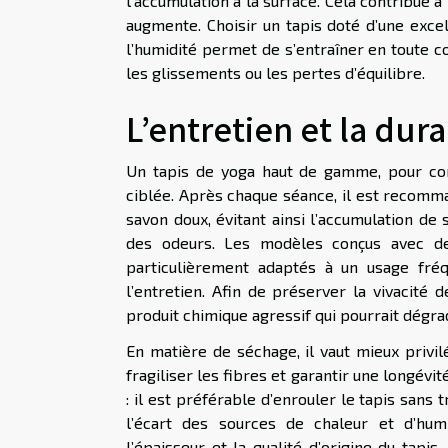
l’accumulation à la surface. Cela contribue 
augmente. Choisir un tapis doté d’une exce
l’humidité permet de s’entraîner en toute c
les glissements ou les pertes d’équilibre.
L’entretien et la dur
Un tapis de yoga haut de gamme, pour cons
ciblée. Après chaque séance, il est recomma
savon doux, évitant ainsi l’accumulation de
des odeurs. Les modèles conçus avec des
particulièrement adaptés à un usage fréque
l’entretien. Afin de préserver la vivacité d
produit chimique agressif qui pourrait dégrad
En matière de séchage, il vaut mieux privilég
fragiliser les fibres et garantir une longév
: il est préférable d’enrouler le tapis sans 
l’écart des sources de chaleur et d’hum
l’épaisseur et la qualité d’origine du tapis