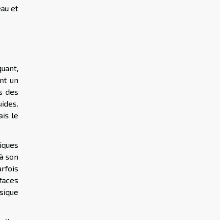
eau et
uant,
ent un
s des
uides.
ais le
iques
à son
rfois
rfaces
ysique