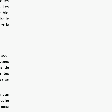
uelles
s. Les
 bio,
dre le
ier la
 pour
logies
as de
r les
sa ou
ent un
ouche
 ainsi