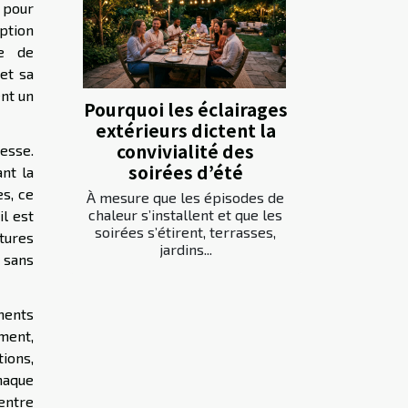
 pour
ption
se de
et sa
nt un
Pourquoi les éclairages
extérieurs dictent la
convivialité des
esse.
soirées d’été
ant la
es, ce
À mesure que les épisodes de
chaleur s’installent et que les
il est
soirées s’étirent, terrasses,
tures
jardins...
, sans
ments
ment,
ions,
chaque
 entre