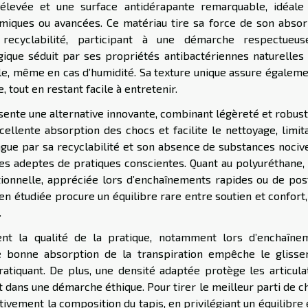
 élevée et une surface antidérapante remarquable, idéale
amiques ou avancées. Ce matériau tire sa force de son absor
 recyclabilité, participant à une démarche respectueu
ogique séduit par ses propriétés antibactériennes naturelles 
e, même en cas d’humidité. Sa texture unique assure égaleme
 tout en restant facile à entretenir.
ente une alternative innovante, combinant légèreté et robust
cellente absorption des chocs et facilite le nettoyage, limit
ingue par sa recyclabilité et son absence de substances nociv
les adeptes de pratiques conscientes. Quant au polyuréthane, 
tionnelle, appréciée lors d’enchaînements rapides ou de pos
ien étudiée procure un équilibre rare entre soutien et confort
.
ent la qualité de la pratique, notamment lors d’enchaîne
 bonne absorption de la transpiration empêche le glisse
ratiquant. De plus, une densité adaptée protège les articulat
rit dans une démarche éthique. Pour tirer le meilleur parti de 
ivement la composition du tapis, en privilégiant un équilibre