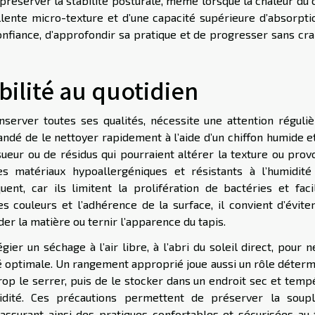
à préserver la stabilité posturale, même lorsque la chaleur du
llente micro-texture et d’une capacité supérieure d’absorpti
onfiance, d’approfondir sa pratique et de progresser sans cra
abilité au quotidien
erver toutes ses qualités, nécessite une attention réguliè
ndé de le nettoyer rapidement à l’aide d’un chiffon humide et
 sueur ou de résidus qui pourraient altérer la texture ou pro
 matériaux hypoallergéniques et résistants à l’humidité
nt, car ils limitent la prolifération de bactéries et facil
es couleurs et l’adhérence de la surface, il convient d’évite
er la matière ou ternir l’apparence du tapis.
ier un séchage à l’air libre, à l’abri du soleil direct, pour 
ité optimale. Un rangement approprié joue aussi un rôle déter
trop le serrer, puis de le stocker dans un endroit sec et temp
idité. Ces précautions permettent de préserver la soupl
, assurant ainsi des pratiques confortables et sécurisées au 