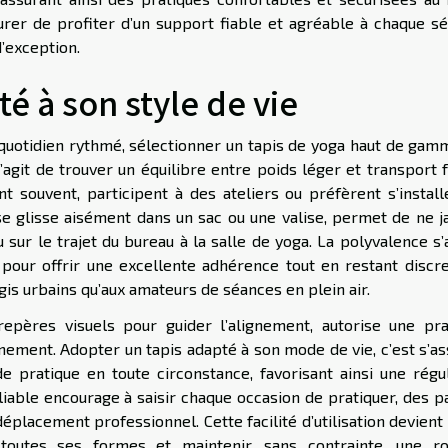
ssurer de profiter d’un support fiable et agréable à chaque s
d’exception.
té à son style de vie
n quotidien rythmé, sélectionner un tapis de yoga haut de gam
s’agit de trouver un équilibre entre poids léger et transport f
t souvent, participent à des ateliers ou préfèrent s’install
se glisse aisément dans un sac ou une valise, permet de ne j
ur le trajet du bureau à la salle de yoga. La polyvalence s’
 pour offrir une excellente adhérence tout en restant discre
is urbains qu’aux amateurs de séances en plein air.
epères visuels pour guider l’alignement, autorise une pra
onnement. Adopter un tapis adapté à son mode de vie, c’est s’a
e pratique en toute circonstance, favorisant ainsi une régul
liable encourage à saisir chaque occasion de pratiquer, des p
éplacement professionnel. Cette facilité d’utilisation devient
outes ses formes et maintenir, sans contrainte, une ro