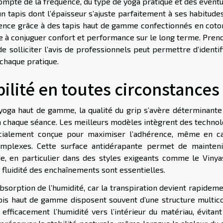
 compte de la fréquence, du type de yoga pratiqué et des évent
un tapis dont l’épaisseur s’ajuste parfaitement à ses habitude
lence grâce à des tapis haut de gamme confectionnés en coton
de à conjuguer confort et performance sur le long terme. Pren
 solliciter l’avis de professionnels peut permettre d’identif
 chaque pratique.
bilité en toutes circonstances
e yoga haut de gamme, la qualité du grip s’avère déterminante
le à chaque séance. Les meilleurs modèles intègrent des techno
pécialement conçue pour maximiser l’adhérence, même en c
mplexes. Cette surface antidérapante permet de mainteni
ade, en particulier dans des styles exigeants comme le Vinya
a fluidité des enchaînements sont essentielles.
bsorption de l’humidité, car la transpiration devient rapidem
apis haut de gamme disposent souvent d’une structure multic
efficacement l’humidité vers l’intérieur du matériau, évitant