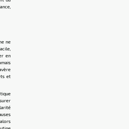
éance,
me ne
acile,
er en
amais
avère
ts et
tique
ssurer
arité
auses
 alors
utine