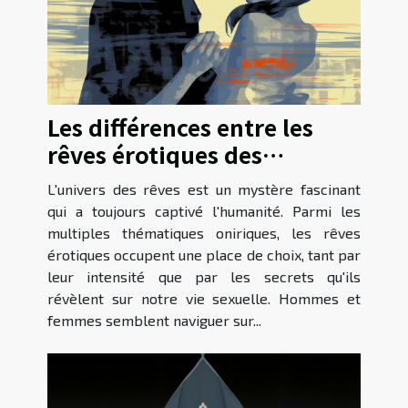
Les différences entre les
rêves érotiques des
hommes et des femmes et
L'univers des rêves est un mystère fascinant
ce qu'ils révèlent sur la
qui a toujours captivé l'humanité. Parmi les
sexualité
multiples thématiques oniriques, les rêves
érotiques occupent une place de choix, tant par
leur intensité que par les secrets qu'ils
révèlent sur notre vie sexuelle. Hommes et
femmes semblent naviguer sur...